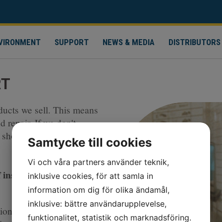
NVIRONMENT
SUPPORT
NEWS & MEDIA
DISTRIBUTORS
RT
oducts we sell. This means
d repair. If we don't
 shop we send it to
Samtycke till cookies
Vi och våra partners använder teknik,
f instrumentation
inklusive cookies, för att samla in
information om dig för olika ändamål,
inklusive: bättre användarupplevelse,
ion at a fixed price and
funktionalitet, statistik och marknadsföring.