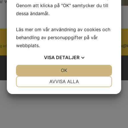
ir work
Genom att klicka på "OK" samtycker du till
dessa ändamål.
Läs mer om vår användning av cookies och
behandling av personuppgifter på vår
KWD NUCLEAR INSTRUMENTS AB
| , Box 1001, SE-611 29 Nyköping
webbplats.
ing address: Wahlströms väg 24 J-N , SE-611 38. Phone +46 (0) 155 280370.
ni@k
VISA
DETALJER
Copyright © 2016 KWD NUCLEAR INSTRUMENTS AB. All rights reserved.
Updated 2025-10-30
JA
NEJ
OK
JA
NEJ
NÖDVÄNDIG
INSTÄLLNINGAR
AVVISA ALLA
JA
NEJ
JA
NEJ
MARKNADSFÖRING
STATISTIK